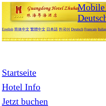
Mobile 
Deutsc
English
简体中文
繁體中文
日本語
한국어
Deutsch
Français
Itali
Startseite
Hotel Info
Jetzt buchen