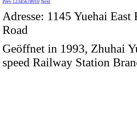
Prev
1
2
3
4
5
6
7
8
9
10
Next
Adresse: 1145 Yuehai East 
Road
Geöffnet in 1993, Zhuhai Y
speed Railway Station Bran