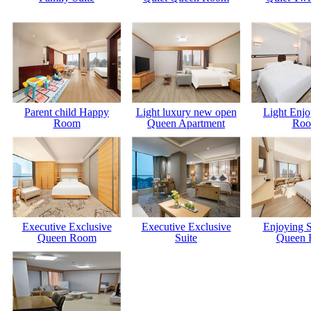
Parent child Happy
Light luxury new open
Light Enj
Room
Queen Apartment
Ro
Executive Exclusive
Executive Exclusive
Enjoying 
Queen Room
Suite
Queen