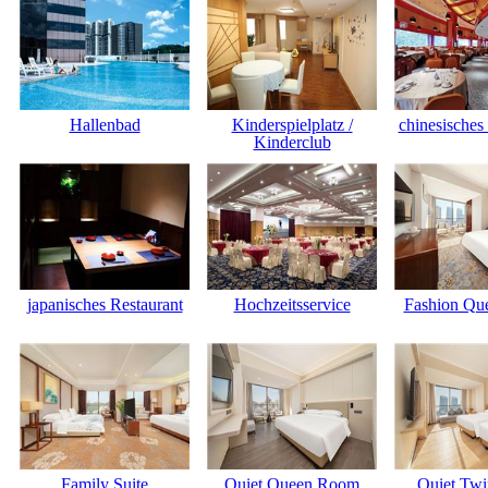
Hallenbad
Kinderspielplatz /
chinesisches
Kinderclub
japanisches Restaurant
Hochzeitsservice
Fashion Qu
Family Suite
Quiet Queen Room
Quiet Tw