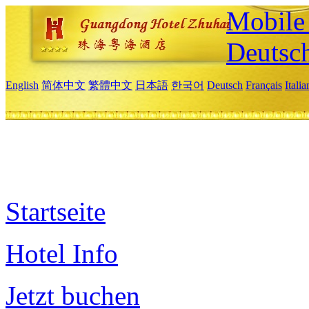
Mobile 
Deutsc
English
简体中文
繁體中文
日本語
한국어
Deutsch
Français
Itali
Startseite
Hotel Info
Jetzt buchen