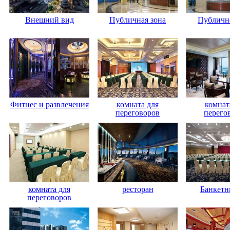
Внешний вид
Публичная зона
Публична
Фитнес и развлечения
комната для
комнат
переговоров
перего
комната для
ресторан
Банкетн
переговоров