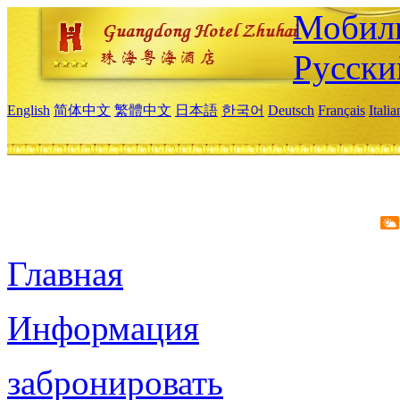
Мобиль
Русски
English
简体中文
繁體中文
日本語
한국어
Deutsch
Français
Itali
Главная
Информация
забронировать