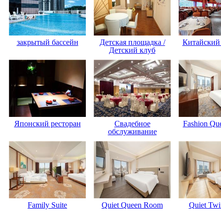
закрытый бассейн
Детская площадка /
Китайский 
Детский клуб
Японский ресторан
Свадебное
Fashion Qu
обслуживание
Family Suite
Quiet Queen Room
Quiet Tw