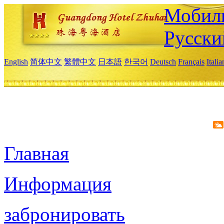
Мобиль
Русски
English
简体中文
繁體中文
日本語
한국어
Deutsch
Français
Itali
Главная
Информация
забронировать