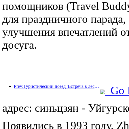
помощников (Travel Budd
для праздничного парада,
улучшения впечатлений от
досуга.
Prev:Туристический поезд 'Встреча в лесу Хулунбуир - Экспресс Дасинганлин - Поезд 'Звездный свет' - Путешествие в Тяньи' совершает свой первый рейс.
Go 
адрес: синьцзян - Уйгурск
Появились в 1993 году, Zh