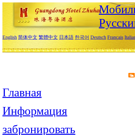
Мобиль
Русски
English
简体中文
繁體中文
日本語
한국어
Deutsch
Français
Itali
Главная
Информация
забронировать