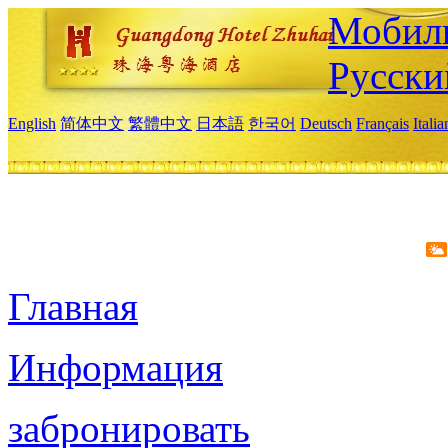
Мобиль
Русски
English
简体中文
繁體中文
日本語
한국어
Deutsch
Français
Itali
Главная
Информация
забронировать