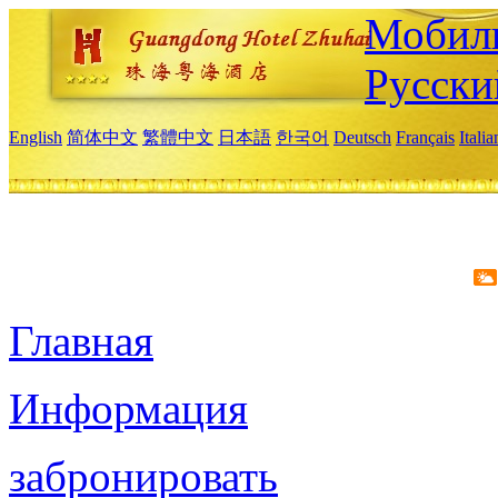
Мобиль
Русски
English
简体中文
繁體中文
日本語
한국어
Deutsch
Français
Itali
Главная
Информация
забронировать