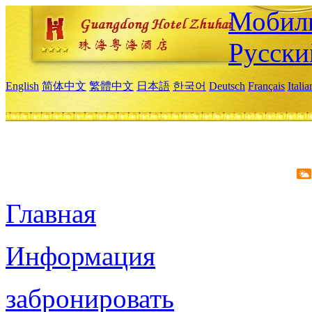
Мобиль
Русски
English
简体中文
繁體中文
日本語
한국어
Deutsch
Français
Itali
Главная
Информация
забронировать