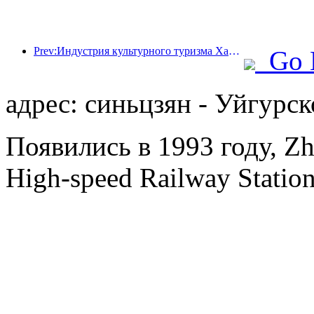
Prev:Индустрия культурного туризма Ханчжоу будет процветать в 2024 году: добавленная культурная стоимость превысит 340 миллиардов, а число въездных туристов удвоится
Go 
адрес: синьцзян - Уйгурск
Появились в 1993 году, Zh
High-speed Railway Station