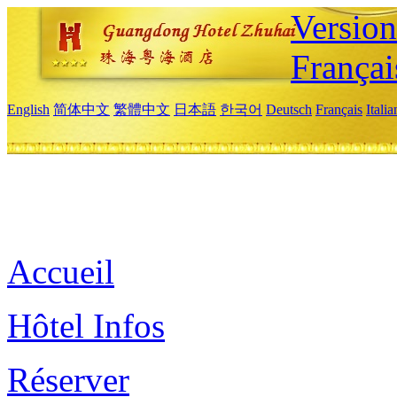
Versio
Françai
English
简体中文
繁體中文
日本語
한국어
Deutsch
Français
Itali
Accueil
Hôtel Infos
Réserver