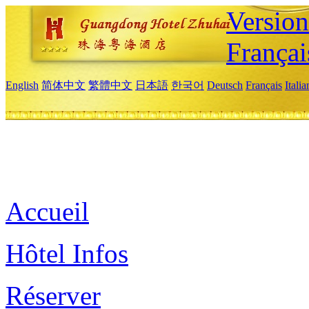
Versio
Françai
English
简体中文
繁體中文
日本語
한국어
Deutsch
Français
Itali
Accueil
Hôtel Infos
Réserver