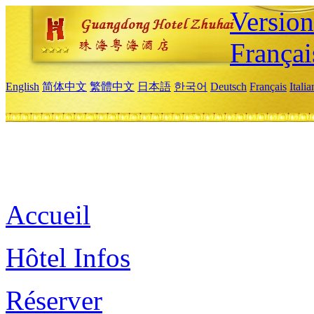
Versio
Françai
English
简体中文
繁體中文
日本語
한국어
Deutsch
Français
Itali
Accueil
Hôtel Infos
Réserver