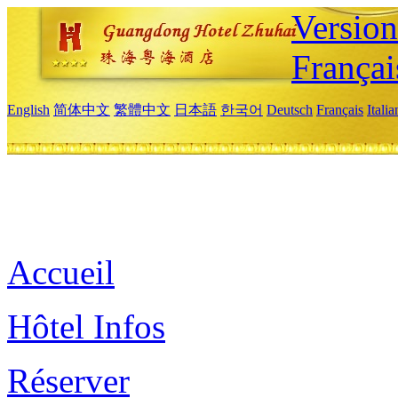
Versio
Françai
English
简体中文
繁體中文
日本語
한국어
Deutsch
Français
Itali
Accueil
Hôtel Infos
Réserver