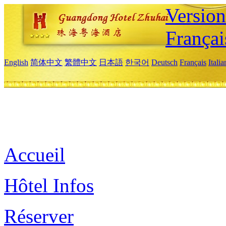
Versio
Françai
English
简体中文
繁體中文
日本語
한국어
Deutsch
Français
Itali
Accueil
Hôtel Infos
Réserver