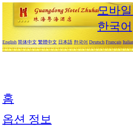
모바일
한국어
English
简体中文
繁體中文
日本語
한국어
Deutsch
Français
Itali
홈
옵션 정보