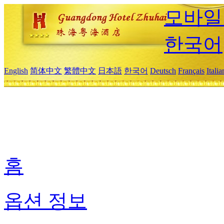
모바일
한국어
English
简体中文
繁體中文
日本語
한국어
Deutsch
Français
Itali
홈
옵션 정보