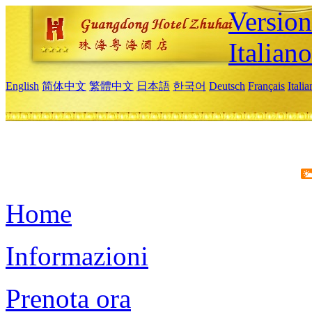
Version
Italiano
English
简体中文
繁體中文
日本語
한국어
Deutsch
Français
Itali
Home
Informazioni
Prenota ora