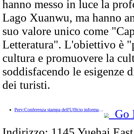
hanno messo in luce la profo
Lago Xuanwu, ma hanno anch
suo valore unico come "Cap
Letteratura". L'obiettivo è "
cultura e promuovere la cult
soddisfacendo le esigenze di 
dei turisti.
Prev:Conferenza stampa dell'Ufficio informazioni del Consiglio di Stato: Attualmente, nel mio Paese ci sono 28 porti di frontiera in grado di fornire servizi turistici con guida autonoma
Go 
Indirizzo: 1145 Yuehai Eas